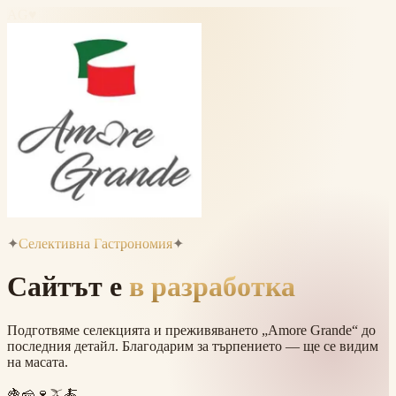
AG
♥
✦
Селективна Гастрономия
✦
Сайтът е
в разработка
Подготвяме селекцията и преживяването „Amore Grande“ до
последния детайл. Благодарим за търпението — ще се видим
на масата.
🍇
🧀
🍷
🫒
🍝